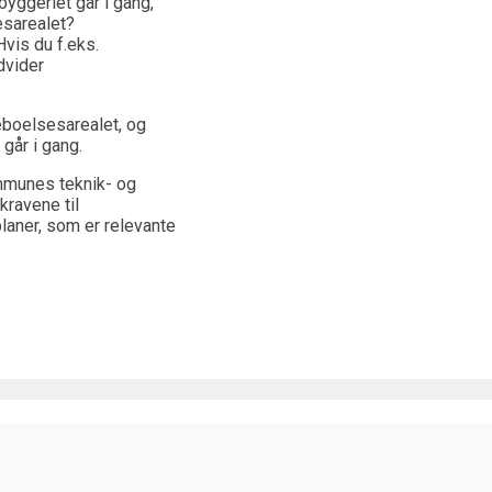
byggeriet går i gang,
esarealet?
vis du f.eks.
dvider
beboelsesarealet, og
går i gang.
ommunes teknik- og
kravene til
laner, som er relevante