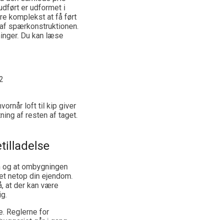
udført er udformet i
e komplekst at få ført
 af spærkonstruktionen.
ninger. Du kan læse
2
rnår loft til kip giver
ing af resten af taget.
illadelse
n og at ombygningen
tet netop din ejendom.
, at der kan være
ig.
. Reglerne for