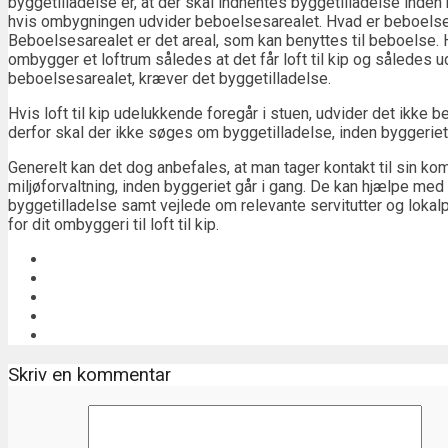
byggetilladelse er, at der skal indhentes byggetilladelse inden 
hvis ombygningen udvider beboelsesarealet. Hvad er beboels
Beboelsesarealet er det areal, som kan benyttes til beboelse. H
ombygger et loftrum således at det får loft til kip og således u
beboelsesarealet, kræver det byggetilladelse.
Hvis loft til kip udelukkende foregår i stuen, udvider det ikke 
derfor skal der ikke søges om byggetilladelse, inden byggeriet 
Generelt kan det dog anbefales, at man tager kontakt til sin k
miljøforvaltning, inden byggeriet går i gang. De kan hjælpe med 
byggetilladelse samt vejlede om relevante servitutter og lokalp
for dit ombyggeri til loft til kip.
Skriv en kommentar