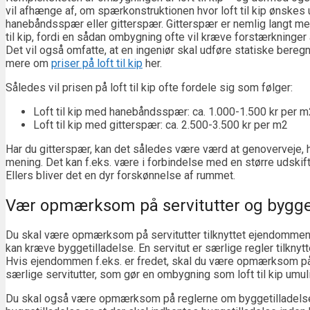
vil afhænge af, om spærkonstruktionen hvor loft til kip ønskes 
hanebåndsspær eller gitterspær. Gitterspær er nemlig langt mer
til kip, fordi en sådan ombygning ofte vil kræve forstærkninger
Det vil også omfatte, at en ingeniør skal udføre statiske bereg
mere om
priser på loft til kip
her.
Således vil prisen på loft til kip ofte fordele sig som følger:
Loft til kip med hanebåndsspær: ca. 1.000-1.500 kr per m
Loft til kip med gitterspær: ca. 2.500-3.500 kr per m2
Har du gitterspær, kan det således være værd at genoverveje, hvo
mening. Det kan f.eks. være i forbindelse med en større udskiftn
Ellers bliver det en dyr forskønnelse af rummet.
Vær opmærksom på servitutter og bygget
Du skal være opmærksom på servitutter tilknyttet ejendomme
kan kræve byggetilladelse. En servitut er særlige regler tilknyt
Hvis ejendommen f.eks. er fredet, skal du være opmærksom på
særlige servitutter, som gør en ombygning som loft til kip umul
Du skal også være opmærksom på reglerne om byggetilladelse