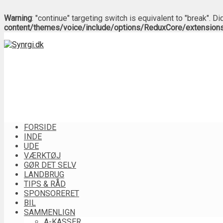
Warning
: "continue" targeting switch is equivalent to "break". 
content/themes/voice/include/options/ReduxCore/extension
FORSIDE
INDE
UDE
VÆRKTØJ
GØR DET SELV
LANDBRUG
TIPS & RÅD
SPONSORERET
BIL
SAMMENLIGN
A-KASSER