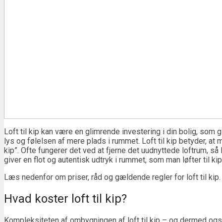
Loft til kip kan være en glimrende investering i din bolig, som
lys og følelsen af mere plads i rummet. Loft til kip betyder, at ma
kip”. Ofte fungerer det ved at fjerne det uudnyttede loftrum, så
giver en flot og autentisk udtryk i rummet, som man løfter til kip
Læs nedenfor om priser, råd og gældende regler for loft til kip.
Hvad koster loft til kip?
Kompleksiteten af ombygningen af loft til kip – og dermed og