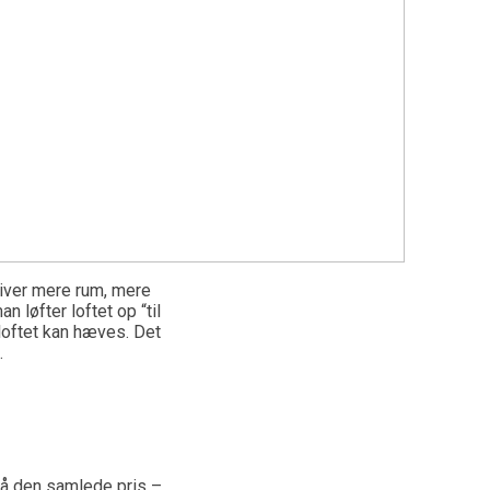
 giver mere rum, mere
n løfter loftet op “til
 loftet kan hæves. Det
.
så den samlede pris –