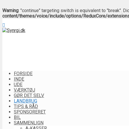
Warning
: "continue" targeting switch is equivalent to "break". 
content/themes/voice/include/options/ReduxCore/extension
FORSIDE
INDE
UDE
VÆRKTØJ
GØR DET SELV
LANDBRUG
TIPS & RÅD
SPONSORERET
BIL
SAMMENLIGN
A-KASSER