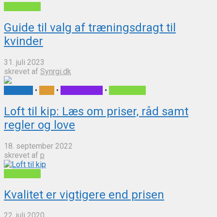
Tips & Råd
Guide til valg af træningsdragt til
kvinder
31. juli 2023
skrevet af
Synrgi.dk
Annonce
•
Inde
•
Sponsoreret
•
Tips & Råd
Loft til kip: Læs om priser, råd samt
regler og love
18. september 2022
skrevet af
p
Tips & Råd
Kvalitet er vigtigere end prisen
22. juli 2020