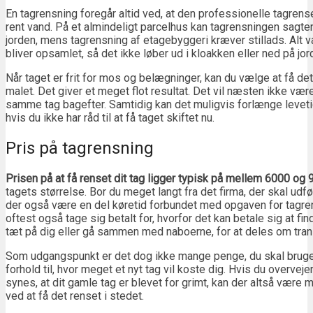
En tagrensning foregår altid ved, at den professionelle tagren
rent vand. På et almindeligt parcelhus kan tagrensningen sagte
jorden, mens tagrensning af etagebyggeri kræver stillads. Alt 
bliver opsamlet, så det ikke løber ud i kloakken eller ned på jor
Når taget er frit for mos og belægninger, kan du vælge at få d
malet. Det giver et meget flot resultat. Det vil næsten ikke være t
samme tag bagefter. Samtidig kan det muligvis forlænge levetid
hvis du ikke har råd til at få taget skiftet nu.
Pris på tagrensning
Prisen på at få renset dit tag ligger typisk på mellem 6000 og
tagets størrelse. Bor du meget langt fra det firma, der skal udfø
der også være en del køretid forbundet med opgaven for tagren
oftest også tage sig betalt for, hvorfor det kan betale sig at fin
tæt på dig eller gå sammen med naboerne, for at deles om tra
Som udgangspunkt er det dog ikke mange penge, du skal bruge 
forhold til, hvor meget et nyt tag vil koste dig. Hvis du overvejer
synes, at dit gamle tag er blevet for grimt, kan der altså være
ved at få det renset i stedet.