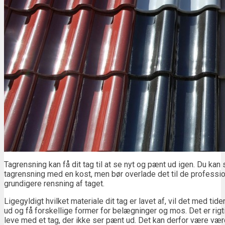
Tagrensning kan få dit tag til at se nyt og pænt ud igen. Du kan 
tagrensning med en kost, men bør overlade det til de profession
grundigere rensning af taget.
Ligegyldigt hvilket materiale dit tag er lavet af, vil det med tide
ud og få forskellige former for belægninger og mos. Det er rigti
leve med et tag, der ikke ser pænt ud. Det kan derfor være værd