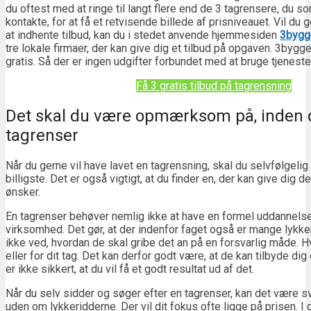
du oftest med at ringe til langt flere end de 3 tagrensere, du 
kontakte, for at få et retvisende billede af prisniveauet. Vil du 
at indhente tilbud, kan du i stedet anvende hjemmesiden
3bygge
tre lokale firmaer, der kan give dig et tilbud på opgaven. 3bygge
gratis. Så der er ingen udgifter forbundet med at bruge tjeneste
Få 3 gratis tilbud på tagrensning
Det skal du være opmærksom på, inden 
tagrenser
Når du gerne vil have lavet en tagrensning, skal du selvfølgelig
billigste. Det er også vigtigt, at du finder en, der kan give dig d
ønsker.
En tagrenser behøver nemlig ikke at have en formel uddannelse
virksomhed. Det gør, at der indenfor faget også er mange lykker
ikke ved, hvordan de skal gribe det an på en forsvarlig måde. 
eller for dit tag. Det kan derfor godt være, at de kan tilbyde dig 
er ikke sikkert, at du vil få et godt resultat ud af det.
Når du selv sidder og søger efter en tagrenser, kan det være sv
uden om lykkeridderne. Der vil dit fokus ofte ligge på prisen. I 