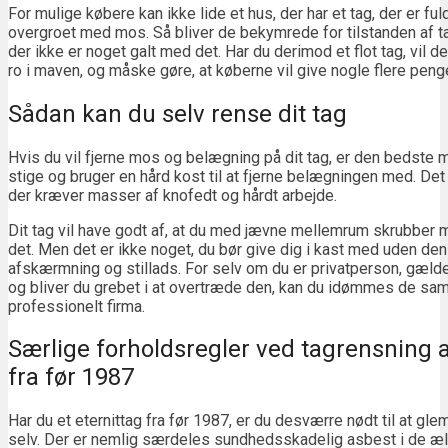
For mulige købere kan ikke lide et hus, der har et tag, der er fu
overgroet med mos. Så bliver de bekymrede for tilstanden af 
der ikke er noget galt med det. Har du derimod et flot tag, vil 
ro i maven, og måske gøre, at køberne vil give nogle flere peng
Sådan kan du selv rense dit tag
Hvis du vil fjerne mos og belægning på dit tag, er den bedste m
stige og bruger en hård kost til at fjerne belægningen med. Det
der kræver masser af knofedt og hårdt arbejde.
Dit tag vil have godt af, at du med jævne mellemrum skrubber
det. Men det er ikke noget, du bør give dig i kast med uden de
afskærmning og stillads. For selv om du er privatperson, gæld
og bliver du grebet i at overtræde den, kan du idømmes de s
professionelt firma.
Særlige forholdsregler ved tagrensning a
fra før 1987
Har du et eternittag fra før 1987, er du desværre nødt til at gl
selv. Der er nemlig særdeles sundhedsskadelig asbest i de æld