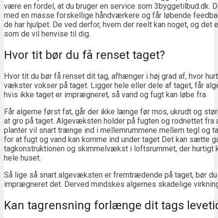
være en fordel, at du bruger en service som 3byggetilbud.dk. De
med en masse forskellige håndværkere og får løbende feedba
de har hjulpet. De ved derfor, hvem der reelt kan noget, og det 
som de vil henvise til dig.
Hvor tit bør du få renset taget?
Hvor tit du bør få renset dit tag, afhænger i høj grad af, hvor hu
vækster vokser på taget. Ligger hele eller dele af taget, får al
hvis ikke taget er imprægneret, så vand og fugt kan løbe fra.
Får algerne først fat, går der ikke længe før mos, ukrudt og stø
at gro på taget. Algevæksten holder på fugten og rodnettet fra 
planter vil snart trænge ind i mellemrummene mellem tegl og t
for at fugt og vand kan komme ind under taget Det kan sætte ga
tagkonstruktionen og skimmelvækst i loftsrummet, der hurtigt 
hele huset.
Så lige så snart algevæksten er fremtrædende på taget, bør du
imprægneret det. Derved mindskes algernes skadelige virkning
Kan tagrensning forlænge dit tags leveti