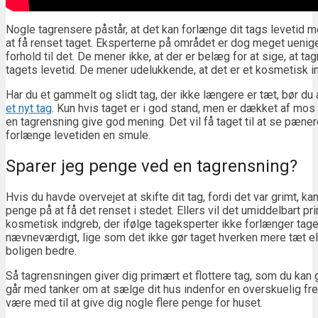
Nogle tagrensere påstår, at det kan forlænge dit tags levetid 
at få renset taget. Eksperterne på området er dog meget uenig
forhold til det. De mener ikke, at der er belæg for at sige, at t
tagets levetid. De mener udelukkende, at det er et kosmetisk i
Har du et gammelt og slidt tag, der ikke længere er tæt, bør du 
et nyt tag
. Kun hvis taget er i god stand, men er dækket af mos
en tagrensning give god mening. Det vil få taget til at se pæn
forlænge levetiden en smule.
Sparer jeg penge ved en tagrensning?
Hvis du havde overvejet at skifte dit tag, fordi det var grimt, 
penge på at få det renset i stedet. Ellers vil det umiddelbart p
kosmetisk indgreb, der ifølge tageksperter ikke forlænger tage
nævneværdigt, lige som det ikke gør taget hverken mere tæt ell
boligen bedre.
Så tagrensningen giver dig primært et flottere tag, som du kan 
går med tanker om at sælge dit hus indenfor en overskuelig fr
være med til at give dig nogle flere penge for huset.