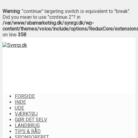
Warning
: "continue" targeting switch is equivalent to "break".
Did you mean to use "continue 2"? in
/var/www/sbamarketing.dk/synrgi.dk/wp-
content/themes/voice/include/options/ReduxCore/extension
on line
358
FORSIDE
INDE
UDE
VÆRKTØJ
GØR DET SELV
LANDBRUG
TIPS & RÅD
SPONSORERET