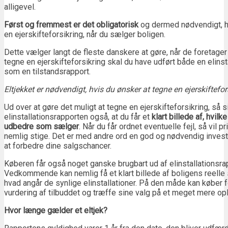
alligevel.
Først og fremmest er det obligatorisk
og dermed nødvendigt, h
en ejerskifteforsikring, når du sælger boligen.
Dette vælger langt de fleste danskere at gøre, når de foretager 
tegne en ejerskifteforsikring skal du have udført både en elinst
som en tilstandsrapport.
Eltjekket er nødvendigt, hvis du ønsker at tegne en ejerskiftefor
Ud over at gøre det muligt at tegne en ejerskifteforsikring, så s
elinstallationsrapporten også, at du får et
klart billede af, hvilk
udbedre som sælger
. Når du får ordnet eventuelle fejl, så vil p
nemlig stige. Det er med andre ord en god og nødvendig invest
at forbedre dine salgschancer.
Køberen får også noget ganske brugbart ud af elinstallationsra
Vedkommende kan nemlig få et klart billede af boligens reelle s
hvad angår de synlige elinstallationer. På den måde kan køber 
vurdering af tilbuddet og træffe sine valg på et meget mere opl
Hvor længe gælder et eltjek?