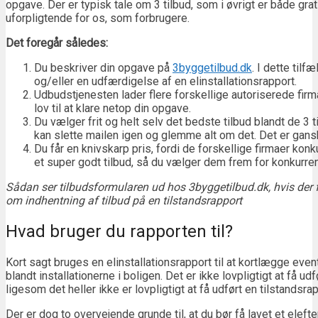
opgave. Der er typisk tale om 3 tilbud, som i øvrigt er både gra
uforpligtende for os, som forbrugere.
Det foregår således:
Du beskriver din opgave på
3byggetilbud.dk
. I dette tilf
og/eller en udfærdigelse af en elinstallationsrapport.
Udbudstjenesten lader flere forskellige autoriserede firm
lov til at klare netop din opgave.
Du vælger frit og helt selv det bedste tilbud blandt de 3 til
kan slette mailen igen og glemme alt om det. Det er gans
Du får en knivskarp pris, fordi de forskellige firmaer konk
et super godt tilbud, så du vælger dem frem for konkurren
Sådan ser tilbudsformularen ud hos 3byggetilbud.dk, hvis der f
om indhentning af tilbud på en tilstandsrapport
Hvad bruger du rapporten til?
Kort sagt bruges en elinstallationsrapport til at kortlægge even
blandt installationerne i boligen. Det er ikke lovpligtigt at få ud
ligesom det heller ikke er lovpligtigt at få udført en tilstandsra
Der er dog to overvejende grunde til, at du bør få lavet et eleft