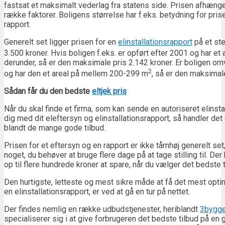
fastsat et maksimalt vederlag fra statens side. Prisen afhænge
række faktorer. Boligens størrelse har f.eks. betydning for pris
rapport.
Generelt set ligger prisen for en
elinstallationsrapport
på et st
3.500 kroner. Hvis boligen f.eks. er opført efter 2001 og har et
derunder, så er den maksimale pris 2.142 kroner. Er boligen om
2
og har den et areal på mellem 200-299 m
, så er den maksimale
Sådan får du den bedste
eltjek pris
Når du skal finde et firma, som kan sende en autoriseret elinstal
dig med dit eleftersyn og elinstallationsrapport, så handler det
blandt de mange gode tilbud.
Prisen for et eftersyn og en rapport er ikke tårnhøj generelt set
noget, du behøver at bruge flere dage på at tage stilling til. De
op til flere hundrede kroner at spare, når du vælger det bedste t
Den hurtigste, letteste og mest sikre måde at få det mest optim
en elinstallationsrapport, er ved at gå en tur på nettet.
Der findes nemlig en række udbudstjenester, heriblandt
3bygge
specialiserer sig i at give forbrugeren det bedste tilbud på en