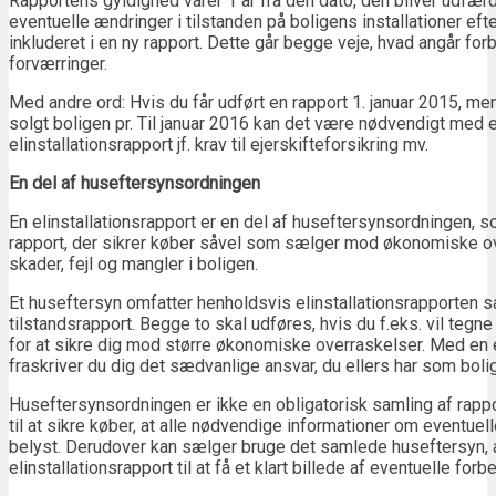
Rapportens gyldighed varer 1 år fra den dato, den bliver udfærdi
eventuelle ændringer i tilstanden på boligens installationer eft
inkluderet i en ny rapport. Dette går begge veje, hvad angår for
forværringer.
Med andre ord: Hvis du får udført en rapport 1. januar 2015, men
solgt boligen pr. Til januar 2016 kan det være nødvendigt med 
elinstallationsrapport jf. krav til ejerskifteforsikring mv.
En del af huseftersynsordningen
En elinstallationsrapport er en del af huseftersynsordningen, 
rapport, der sikrer køber såvel som sælger mod økonomiske o
skader, fejl og mangler i boligen.
Et huseftersyn omfatter henholdsvis elinstallationsrapporten 
tilstandsrapport. Begge to skal udføres, hvis du f.eks. vil tegne
for at sikre dig mod større økonomiske overraskelser. Med en e
fraskriver du dig det sædvanlige ansvar, du ellers har som boli
Huseftersynsordningen er ikke en obligatorisk samling af rapp
til at sikre køber, at alle nødvendige informationer om eventuell
belyst. Derudover kan sælger bruge det samlede huseftersyn, a
elinstallationsrapport til at få et klart billede af eventuelle forb