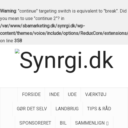
Warning
: "continue" targeting switch is equivalent to "break". Did
you mean to use "continue 2"? in
/var/www/sbamarketing.dk/synrgi.dk/wp-
content/themes/voice/include/options/ReduxCore/extensions
on line
358
FORSIDE
INDE
UDE
VÆRKTØJ
GØR DET SELV
LANDBRUG
TIPS & RÅD
SPONSORERET
BIL
SAMMENLIGN