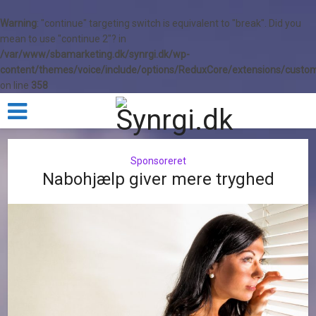
Warning
: "continue" targeting switch is equivalent to "break". Did you
mean to use "continue 2"? in
/var/www/sbamarketing.dk/synrgi.dk/wp-
content/themes/voice/include/options/ReduxCore/extensions/custom
on line
358
Sponsoreret
Nabohjælp giver mere tryghed