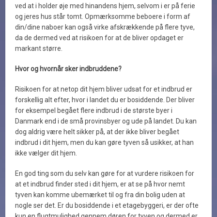
ved at i holder øje med hinandens hjem, selvom i er på ferie
og jeres hus står tomt. Opmærksomme beboere i form af
din/dine naboer kan også virke afskrækkende på flere tyve,
da de dermed ved at risikoen for at de bliver opdaget er
markant større.
Hvor og hvornår sker indbruddene?
Risikoen for at netop dit hjem bliver udsat for et indbrud er
forskellig alt efter, hvor i landet du er bosiddende. Der bliver
for eksempel begået flere indbrud i de største byer i
Danmark end i de små provinsbyer og ude på landet. Du kan
dog aldrig være helt sikker på, at der ikke bliver begået
indbrud i dit hjem, men du kan gøre tyven så usikker, at han
ikke vælger dit hjem.
En god ting som du selv kan gøre for at vurdere risikoen for
at et indbrud finder sted i dit hjem, er at se på hvor nemt
tyven kan komme ubemærket til og fra din bolig uden at
nogle ser det. Er du bosiddende i et etagebyggeri, er der ofte
kun en flugtmulighed gennem døren for tyven og dermed er