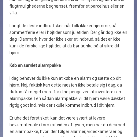
flugtmulighederne begrænset, fremfor et parcelhus eller en
villa.
Langt de fleste indbrud sker, når folk ikke er hjemme, på
sommerferie eller i højtider som juletiden. Der går dog ikke en
dag i Danmark, hvor der ikke sker et indbrud, så det er ikke
kun i de forskellige højtider, at du bør tænke på at sikre dit
hjem.
Køb en samlet alarmpakke
I dag behøver du ikke kun at købe en alarm og sætte op dit
hjem. Nej, faktisk kan dette næsten ikke betale sig i dag, da
du kan få meget mere for dine penge ved at investere i en
alarmpakke. I en sådan alarmpakke vil dit hjem være dækket
rigtig godt ind, hvis der skulle komme indbrud i dit hjem.
Er uheldet først sket, kan det være svært at levere
bevismateriale i form af video af tyven, men har du derimod
en alarmpakke, hvori der følger alarmer, videokameraer og