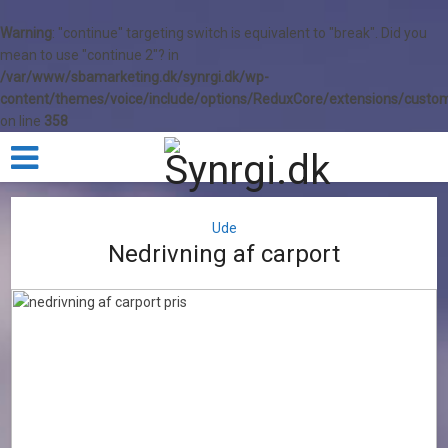
Warning
: "continue" targeting switch is equivalent to "break". Did you
mean to use "continue 2"? in
/var/www/sbamarketing.dk/synrgi.dk/wp-
content/themes/voice/include/options/ReduxCore/extensions/custom
on line
358
Ude
Nedrivning af carport