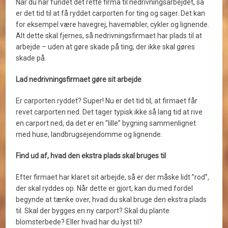
Når du har fundet det rette firma til nedrivningsarbejdet, så
er det tid til at få ryddet carporten for ting og sager. Det kan
for eksempel være havegrej, havemøbler, cykler og lignende.
Alt dette skal fjernes, så nedrivningsfirmaet har plads til at
arbejde – uden at gøre skade på ting, der ikke skal gøres
skade på.
Lad nedrivningsfirmaet gøre sit arbejde
Er carporten ryddet? Super! Nu er det tid til, at firmaet får
revet carporten ned. Det tager typisk ikke så lang tid at rive
en carport ned, da det er en ”lille” bygning sammenlignet
med huse, landbrugsejendomme og lignende.
Find ud af, hvad den ekstra plads skal bruges til
Efter firmaet har klaret sit arbejde, så er der måske lidt ”rod”,
der skal ryddes op. Når dette er gjort, kan du med fordel
begynde at tænke over, hvad du skal bruge den ekstra plads
til. Skal der bygges en ny carport? Skal du plante
blomsterbede? Eller hvad har du lyst til?