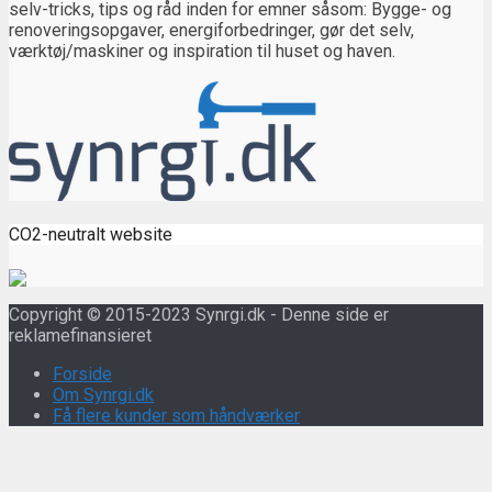
selv-tricks, tips og råd inden for emner såsom: Bygge- og
renoveringsopgaver, energiforbedringer, gør det selv,
værktøj/maskiner og inspiration til huset og haven.
CO2-neutralt website
Copyright © 2015-2023 Synrgi.dk - Denne side er
reklamefinansieret
Forside
Om Synrgi.dk
Få flere kunder som håndværker