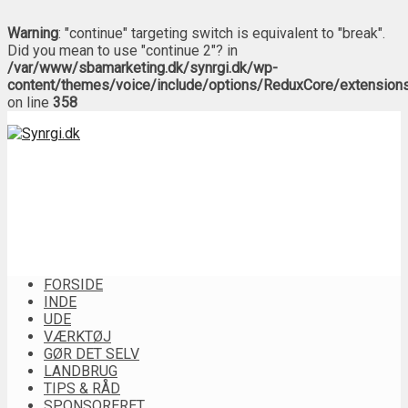
Warning
: "continue" targeting switch is equivalent to "break".
Did you mean to use "continue 2"? in
/var/www/sbamarketing.dk/synrgi.dk/wp-
content/themes/voice/include/options/ReduxCore/extension
on line
358
FORSIDE
INDE
UDE
VÆRKTØJ
GØR DET SELV
LANDBRUG
TIPS & RÅD
SPONSORERET