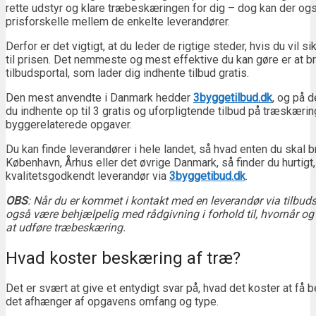
rette udstyr og klare træbeskæringen for dig – dog kan der og
prisforskelle mellem de enkelte leverandører.
Derfor er det vigtigt, at du leder de rigtige steder, hvis du vil s
til prisen. Det nemmeste og mest effektive du kan gøre er at b
tilbudsportal, som lader dig indhente tilbud gratis.
Den mest anvendte i Danmark hedder
3byggetilbud.dk
, og på 
du indhente op til 3 gratis og uforpligtende tilbud på træskæri
byggerelaterede opgaver.
Du kan finde leverandører i hele landet, så hvad enten du skal
København, Århus eller det øvrige Danmark, så finder du hurtigt
kvalitetsgodkendt leverandør via
3byggetibud.dk
.
OBS
: Når du er kommet i kontakt med en leverandør via tilbud
også være behjælpelig med rådgivning i forhold til, hvornår og
at udføre træbeskæring.
Hvad koster beskæring af træ?
Det er svært at give et entydigt svar på, hvad det koster at få 
det afhænger af opgavens omfang og type.