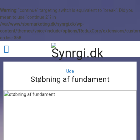
Warning
: "continue" targeting switch is equivalent to "break". Did you
mean to use "continue 2"? in
/var/www/sbamarketing.dk/synrgi.dk/wp-
content/themes/voice/include/options/ReduxCore/extensions/custom
on line
358
Ude
Støbning af fundament