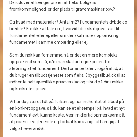
Derudover afhænger prisen af f.eks. boligens
fremkommelighed; er der plads til gravemaskiner osv.?
Og hvad med materialer? Antal m2? Fundamentets dybde og
bredde? For ikke at tale om, hvorvidt der skal graves ud til
fundamentet eller ej, eller om der skal mures op omkring
fundamentet i samme ombæring eller ej.
Som du nok kan fornemme, så er det en mere kompleks
opgave end som så, når man skal udregne prisen for
støbning af et fundament. Derfor anbefaler vi også altid, at
du bruger en tilbudstjeneste som f.eks. 3byggetilbud.dk til at
indhente helt specifikke prisoverslag og tilbud på din unikke
og konkrete opgave.
Vi har dog været lidt på forkant og har indhentet et tilbud på
en konkret opgave, så du kan se et eksempel på, hvad et nyt
fundament evt. kunne koste. Vær imidlertid opmærksom på,
at prisen er vejledende og fortsat kan svinge afhængig af
valg af leverandør.