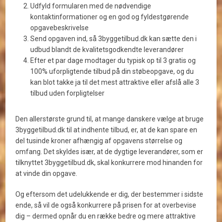
Udfyld formularen med de nødvendige
kontaktinformationer og en god og fyldestgørende
opgavebeskrivelse
Send opgaven ind, så 3byggetilbud.dk kan sætte den i
udbud blandt de kvalitetsgodkendte leverandører
Efter et par dage modtager du typisk op til 3 gratis og
100% uforpligtende tilbud på din støbeopgave, og du
kan blot takke ja til det mest attraktive eller afslå alle 3
tilbud uden forpligtelser
Den allerstørste grund til, at mange danskere vælge at bruge
3byggetilbud.dk til at indhente tilbud, er, at de kan spare en
del tusinde kroner afhængig af opgavens størrelse og
omfang. Det skyldes især, at de dygtige leverandører, som er
tilknyttet 3byggetilbud.dk, skal konkurrere mod hinanden for
at vinde din opgave.
Og eftersom det udelukkende er dig, der bestemmer i sidste
ende, så vil de også konkurrere på prisen for at overbevise
dig – dermed opnår du en række bedre og mere attraktive