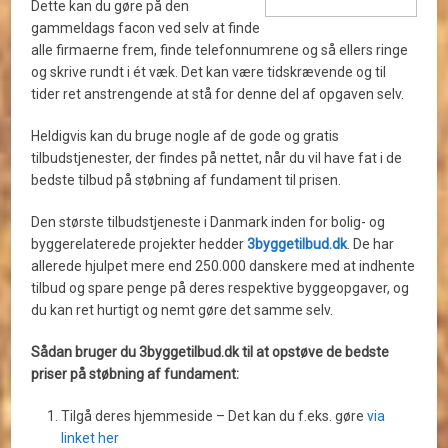
Dette kan du gøre på den
gammeldags facon ved selv at finde
alle firmaerne frem, finde telefonnumrene og så ellers ringe
og skrive rundt i ét væk. Det kan være tidskrævende og til
tider ret anstrengende at stå for denne del af opgaven selv.
Heldigvis kan du bruge nogle af de gode og gratis
tilbudstjenester, der findes på nettet, når du vil have fat i de
bedste tilbud på støbning af fundament til prisen.
Den største tilbudstjeneste i Danmark inden for bolig- og
byggerelaterede projekter hedder
3byggetilbud.dk
. De har
allerede hjulpet mere end 250.000 danskere med at indhente
tilbud og spare penge på deres respektive byggeopgaver, og
du kan ret hurtigt og nemt gøre det samme selv.
Sådan bruger du 3byggetilbud.dk til at opstøve de bedste
priser på støbning af fundament:
Tilgå deres hjemmeside – Det kan du f.eks. gøre
via
linket her